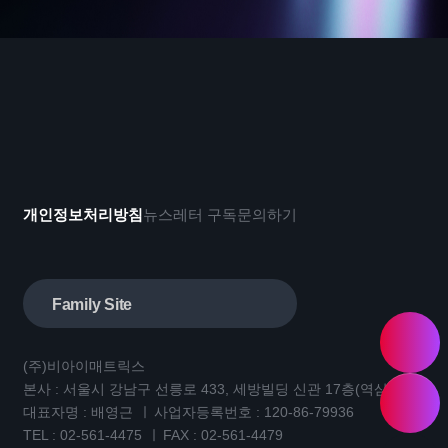
개인정보처리방침
뉴스레터 구독
문의하기
Family Site
(주)비아이매트릭스
본사 : 서울시 강남구 선릉로 433, 세방빌딩 신관 17층(역삼동)
대표자명 : 배영근
사업자등록번호 : 120-86-79936
TEL :
02-561-4475
FAX : 02-561-4479