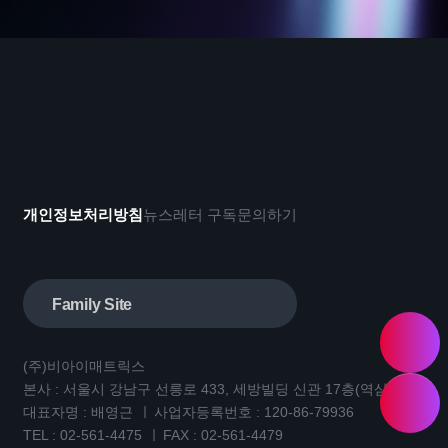
개인정보처리방침
뉴스레터 구독
문의하기
Family Site
(주)비아이매트릭스
본사 : 서울시 강남구 선릉로 433, 세방빌딩 신관 17층(역삼동)
대표자명 : 배영근
사업자등록번호 : 120-86-79936
TEL :
02-561-4475
FAX : 02-561-4479