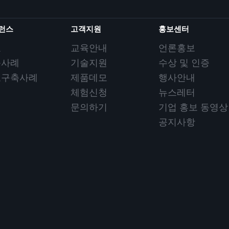
런스
고객지원
홍보센터
요
교육안내
언론홍보
축사례
기술지원
수상 및 인증
요구축사례
제품데모
행사안내
체험신청
뉴스레터
문의하기
기업 홍보 동영상
공지사항