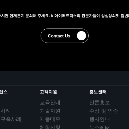
으시면 언제든지 문의해 주세요. 비아이매트릭스의
전문가들이 성심성의껏 답변
Contact Us
Contact Us
런스
고객지원
홍보센터
요
교육안내
언론홍보
축사례
기술지원
수상 및 인증
요구축사례
제품데모
행사안내
체험신청
뉴스레터