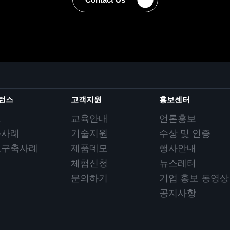
런스
고객지원
홍보센터
요
교육안내
언론홍보
축사례
기술지원
수상 및 인증
요구축사례
제품데모
행사안내
체험신청
뉴스레터
문의하기
기업 홍보 동영상
공지사항