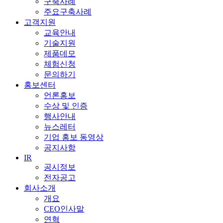
구축사례
주요구축사례
고객지원
교육안내
기술지원
제품데모
체험신청
문의하기
홍보센터
언론홍보
수상 및 인증
행사안내
뉴스레터
기업 홍보 동영상
공지사항
IR
공시정보
전자공고
회사소개
개요
CEO인사말
연혁