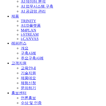
AI 데이터 분석
AI 업무시스템 구축
AI 공급망 관리
제품
TRINITY
AUD플랫폼
M4PLAN
i-STREAM
i-CANVAS
레퍼런스
개요
구축사례
주요구축사례
고객지원
교육안내
기술지원
제품데모
체험신청
문의하기
홍보센터
언론홍보
수상 및 인증