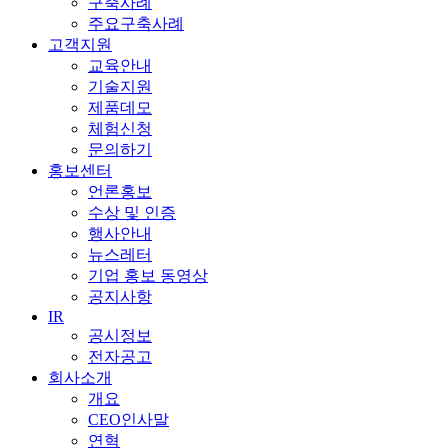
구축사례
주요구축사례
고객지원
교육안내
기술지원
제품데모
체험신청
문의하기
홍보센터
언론홍보
수상 및 인증
행사안내
뉴스레터
기업 홍보 동영상
공지사항
IR
공시정보
전자공고
회사소개
개요
CEO인사말
연혁