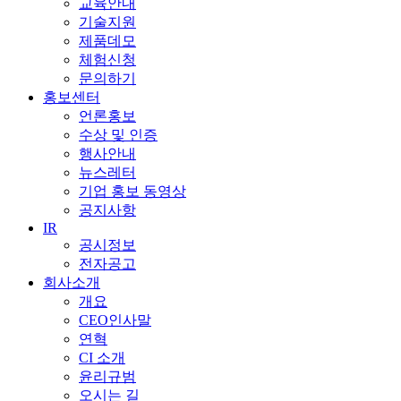
교육안내
기술지원
제품데모
체험신청
문의하기
홍보센터
언론홍보
수상 및 인증
행사안내
뉴스레터
기업 홍보 동영상
공지사항
IR
공시정보
전자공고
회사소개
개요
CEO인사말
연혁
CI 소개
윤리규범
오시는 길