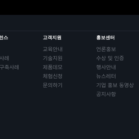
런스
고객지원
홍보센터
교육안내
언론홍보
사례
기술지원
수상 및 인증
구축사례
제품데모
행사안내
체험신청
뉴스레터
문의하기
기업 홍보 동영상
공지사항